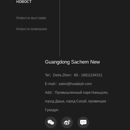
новост
Новости выставки
Новости компании
Guangdong Sachem New
Materials Co.,Ltd.
Tel：Delia Zhen：86 - 18811194311
E-mail：sales@huataiyh.com
Add：Промышленный парк Наньцзян,
город Даша, город Сихуй, провинция
Гуандун