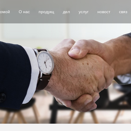
омой
О нас
продукц
дел
услуг
новост
связ