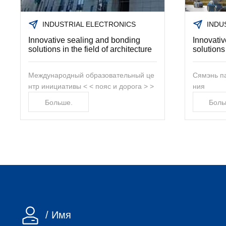
INDUSTRIAL ELECTRONICS
INDU
Innovative sealing and bonding
Innovati
solutions in the field of architecture
solutions 
Международный образовательный це
Сямэнь п
нтр инициативы < < пояс и дорога > >
ния
Больше.
Боль