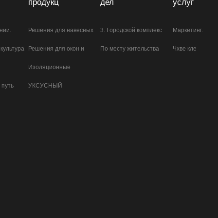
продукц
дел
услуг
нии.
Решения для навесных
3. Городской комплекс
Маркетинг.
культура
Решения для окон и
По месту жительства
Чхве кле
стен
Изоляционные
дверей
 путь
УКСУСНЫЙ
стеклянные растворы
СИЛИКОНОВЫЙ
ГЕРМЕТИК