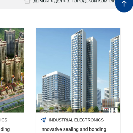
ДОМОЙ >
ДЕЛ
>
3. ГОРОДСКОЙ КОМПЛЕКС
sales@h
ICS
INDUSTRIAL ELECTRONICS
nding
Innovative sealing and bonding