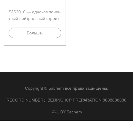
SJS2010 — однокомпонен
тный нейтральный строит
ельный силиконовый герм
етик, отверждающийся пр
Больше.
и комнатной температуре.
Copyright © Sachem все права защищены.
RECORD NUMBER：BEIJING ICP PREPARATION 8888888888
号-1 BY:Sachem
×
联