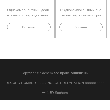
Однокомпонентный, деац
1.Однокомпонентный,аце
етатный, отверждающийс
токси-отверждаемый,прос
я при комнатной температ
твиспользовании2.Быстра
уре и высокопрочный сил
яскоростьотверждения3.О
Больше.
Больше.
иконовый герметик для ст
тличнаястойкостькатмосф
екла.
ернымвоздействиям4.Дли
тельныйсрокслужбывширо
комдиапазонеприменения
общегоназначения5.Досту
пенвпрозрачном,черноми
Copyright © Sachem все права защищены.
RECORD NUMBER：BEIJING ICP PREPARATION 8888888888
号-1 BY:Sachem
×
联